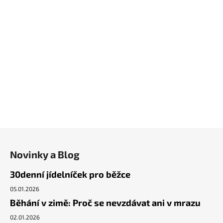
Z
á
Novinky a Blog
p
a
30denní jídelníček pro běžce
t
05.01.2026
í
Běhání v zimě: Proč se nevzdávat ani v mrazu
02.01.2026