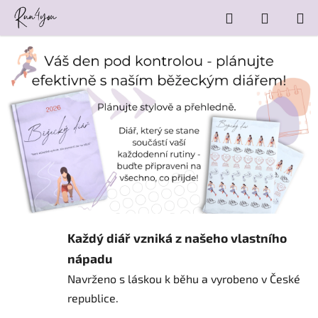
Přejít
Hledat
NÁKUP
na
obsah
KOŠÍK
Každý diář vzniká z našeho vlastního
nápadu
Navrženo s láskou k běhu a vyrobeno v České
republice.