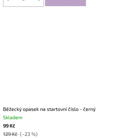
Běžecký opasek na startovní číslo - černý
Skladem
99 Kč
129 Kč
(–23 %)