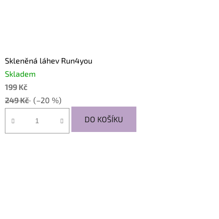
Skleněná láhev Run4you
Skladem
199 Kč
249 Kč
(–20 %)
DO KOŠÍKU