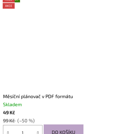
AKCE
AKCE
AKCE
AKCE
AKCE
Měsíční plánovač v PDF formátu
Skladem
49 Kč
99 Kč
(–50 %)
DO KOŠÍKU